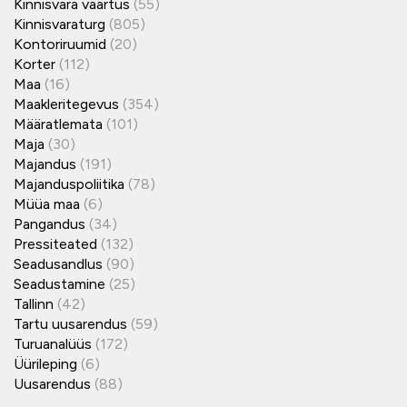
Kinnisvara väärtus
(55)
Kinnisvaraturg
(805)
Kontoriruumid
(20)
Korter
(112)
Maa
(16)
Maakleritegevus
(354)
Määratlemata
(101)
Maja
(30)
Majandus
(191)
Majanduspoliitika
(78)
Müüa maa
(6)
Pangandus
(34)
Pressiteated
(132)
Seadusandlus
(90)
Seadustamine
(25)
Tallinn
(42)
Tartu uusarendus
(59)
Turuanalüüs
(172)
Üürileping
(6)
Uusarendus
(88)