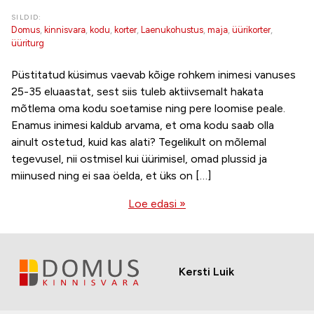
SILDID:
Domus
,
kinnisvara
,
kodu
,
korter
,
Laenukohustus
,
maja
,
üürikorter
,
üüriturg
Püstitatud küsimus vaevab kõige rohkem inimesi vanuses
25-35 eluaastat, sest siis tuleb aktiivsemalt hakata
mõtlema oma kodu soetamise ning pere loomise peale.
Enamus inimesi kaldub arvama, et oma kodu saab olla
ainult ostetud, kuid kas alati? Tegelikult on mõlemal
tegevusel, nii ostmisel kui üürimisel, omad plussid ja
miinused ning ei saa öelda, et üks on […]
Loe edasi »
Kersti Luik