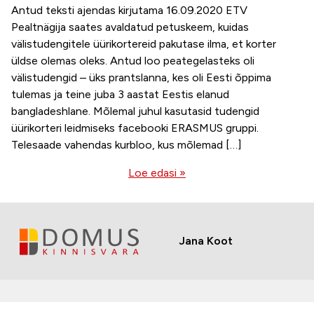
Antud teksti ajendas kirjutama 16.09.2020 ETV
Pealtnägija saates avaldatud petuskeem, kuidas
välistudengitele üürikortereid pakutase ilma, et korter
üldse olemas oleks. Antud loo peategelasteks oli
välistudengid – üks prantslanna, kes oli Eesti õppima
tulemas ja teine juba 3 aastat Eestis elanud
bangladeshlane. Mõlemal juhul kasutasid tudengid
üürikorteri leidmiseks facebooki ERASMUS gruppi.
Telesaade vahendas kurbloo, kus mõlemad […]
Loe edasi »
Jana Koot