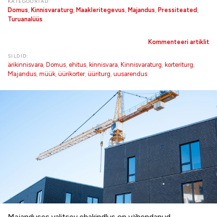
KATEGOORIAD:
Domus
,
Kinnisvaraturg
,
Maakleritegevus
,
Majandus
,
Pressiteated
,
Turuanalüüs
Kommenteeri artiklit
SILDID:
ärikinnisvara
,
Domus
,
ehitus
,
kinnisvara
,
Kinnisvaraturg
,
korteriturg
,
Majandus
,
müük
,
üürikorter
,
üüriturg
,
uusarendus
Majanduses valitsev ebakindlus on vähendanud