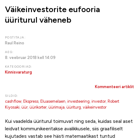
Väikeinvestorite eufooria
üüriturul väheneb
POSTITAJA:
Raul Reino
AEG:
8. veebruar 2018 kell 14:09
KATEGOORIAD:
Kinnisvaraturg
Kommenteeri artiklit
SILDID:
cashflow
,
Ekspress
,
Eluasemelaen
,
investeering
,
investor
,
Robert
Kiyosaki
,
üür
,
üürikorter
,
üürimaja
,
üüriturg
,
väikeinvestor
Kui vaadelda üüriturul toimuvat ning seda, kuidas seal aset
leidvat kommunikeeritakse avalikkusele, siis graafiliselt
kujutades vastab see hästi matemaatikast tuntud