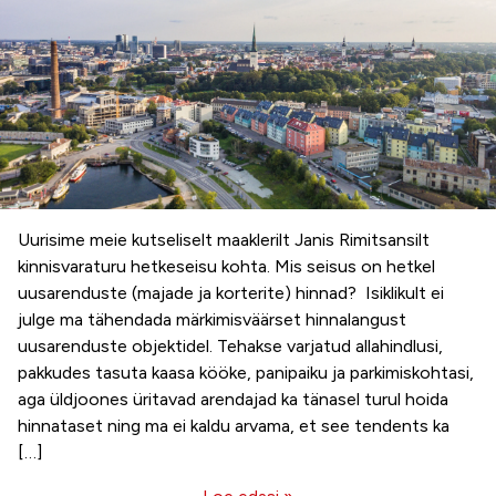
Uurisime meie kutseliselt maaklerilt Janis Rimitsansilt
kinnisvaraturu hetkeseisu kohta. Mis seisus on hetkel
uusarenduste (majade ja korterite) hinnad? Isiklikult ei
julge ma tähendada märkimisväärset hinnalangust
uusarenduste objektidel. Tehakse varjatud allahindlusi,
pakkudes tasuta kaasa kööke, panipaiku ja parkimiskohtasi,
aga üldjoones üritavad arendajad ka tänasel turul hoida
hinnataset ning ma ei kaldu arvama, et see tendents ka
[…]