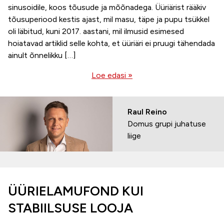
sinusoidile, koos tõusude ja mõõnadega. Üüriärist rääkiv
tõusuperiood kestis ajast, mil masu, täpe ja pupu tsükkel
oli läbitud, kuni 2017. aastani, mil ilmusid esimesed
hoiatavad artiklid selle kohta, et üüriäri ei pruugi tähendada
ainult õnnelikku […]
Loe edasi »
Raul Reino
Domus grupi juhatuse
liige
ÜÜRIELAMUFOND KUI
STABIILSUSE LOOJA