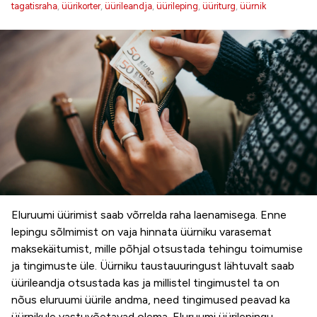
tagatisraha
,
üürikorter
,
üürileandja
,
üürileping
,
üüriturg
,
üürnik
Eluruumi üürimist saab võrrelda raha laenamisega. Enne
lepingu sõlmimist on vaja hinnata üürniku varasemat
maksekäitumist, mille põhjal otsustada tehingu toimumise
ja tingimuste üle. Üürniku taustauuringust lähtuvalt saab
üürileandja otsustada kas ja millistel tingimustel ta on
nõus eluruumi üürile andma, need tingimused peavad ka
üürnikule vastuvõetavad olema. Eluruumi üürilepingu