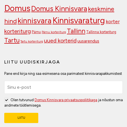
Domus
Domus Kinnisvara
keskmine
Kinnisvaraturg
kinnisvara
hind
korter
Tallinn
korteriturg
Pärnu
Tallinna korteriturg
Pärnu korteriturg
Tartu
uued korterid
uusarendus
Tartu korteriturg
LIITU UUDISKIRJAGA
Pane end kirja ning saa esimesena osa parimatest kinnisvarapakkumistest
Olen tutvunud
Domus Kinnisvara privaatsuspoliitikaga
ja nõustun oma
andmete töötlemisega.