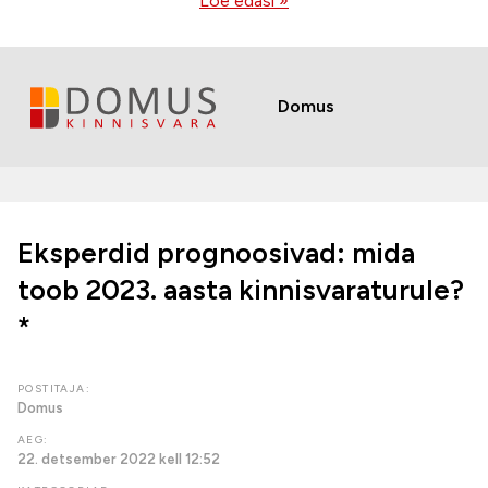
Loe edasi »
Domus
Eksperdid prognoosivad: mida
toob 2023. aasta kinnisvaraturule?
*
POSTITAJA:
Domus
AEG:
22. detsember 2022 kell 12:52