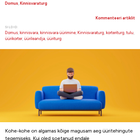
Domus
,
Kinnisvaraturg
Kommenteeri artiklit
SILDID:
Domus
,
kinnisvara
,
kinnisvara üürimine
,
Kinnisvaraturg
,
korteriturg
,
tulu
,
üürikorter
,
üürileandja
,
üüriturg
Kohe-kohe on algamas kõige magusam aeg üüritehingute
tegemiseks. Kui oled soetanud endale