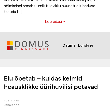
sõlmimisel annab üürnik tulevikku suunatud lubaduse
tasuda […]
Loe edasi »
Dagmar Lundver
Elu õpetab – kuidas kelmid
heausklikke üürihuvilisi petavad
POSTITAJA:
Jana Koot