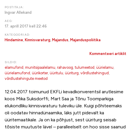
POSTITAJA:
Ingvar Allekand
AEG:
17. aprill 2017 kell 22:46
KATEGOORIAD:
Hindamine
,
Kinnisvaraturg
,
Majandus
,
Majanduspoliitika
Kommenteeri artiklit
SILDID:
elamufond
,
munitsipaalelamu
,
rahavoog
,
tulumeetod
,
üürielamu
,
üürielamufond
,
üürikorter
,
üüritulu
,
üüriturg
,
võrdlustehingud
,
võrdlustehingute meetod
12.04.2017 toimunud EKFLi kevadkonverentsil arutlesime
koos Mika Suksdorffi, Mart Saa ja Tõnu Toomparkiga
elukondliku kinnisvaraturu tuleviku üle. Kuigi põhiteemaks
oli oodatav hinnadünaamika, läks jutt pidevalt ka
üüritemaatikale. Ja on ka põhjust, sest üüriturg seisab
tõsiste muutuste lävel – paralleelselt on hoo sisse saanud