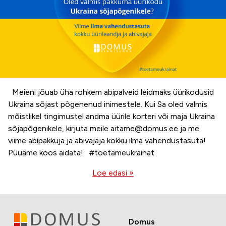
Meieni jõuab üha rohkem abipalveid leidmaks üürikodusid
Ukraina sõjast põgenenud inimestele. Kui Sa oled valmis
mõistlikel tingimustel andma üürile korteri või maja Ukraina
sõjapõgenikele, kirjuta meile aitame@domus.ee ja me
viime abipakkuja ja abivajaja kokku ilma vahendustasuta!
Püüame koos aidata! #toetameukrainat
Loe edasi »
Domus