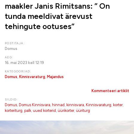
maakler Janis Rimitsans: ” On
tunda meeldivat ärevust
tehingute ootuses”
POSTITAJA:
Domus
AEG:
16. mai 2023 kell 12:19
KATEGOORIAD:
Domus
,
Kinnisvaraturg
,
Majandus
Kommenteeri artiklit
SILDID:
Domus
,
Domus Kinnisvara
,
hinnad
,
kinnisvara
,
Kinnisvaraturg
,
korter
,
korteriturg
,
palk
,
uued korterid
,
üürikorter
,
üüriturg