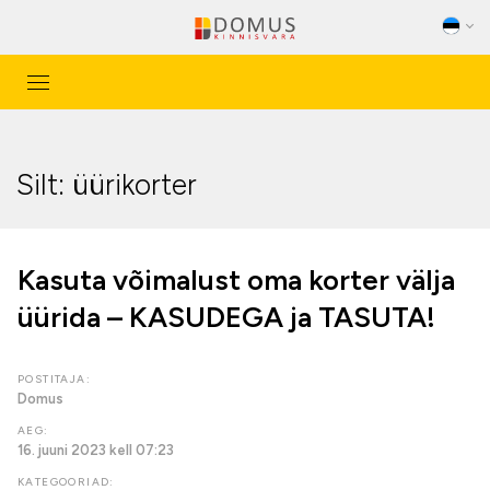
Toggle
MAAKLERID
navigation
HINDAJAD
Silt: üürikorter
TEENUSED
OBJEKTID
Kasuta võimalust oma korter välja
ETTEVÕTTEST
üürida – KASUDEGA ja TASUTA!
UUSARENDUSED
KASULIKKU
POSTITAJA:
Domus
PARTNERID
AEG:
16. juuni 2023 kell 07:23
BLOGI
KATEGOORIAD: