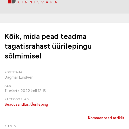
Kõik, mida pead teadma
tagatisrahast üürilepingu
sõlmimisel
POSTITAJA:
Dagmar Lundver
AEG:
11. märts 2022 kell 12:13
KATEGOORIAD:
Seadusandlus
,
Üürileping
Kommenteeri artiklit
SILDID: