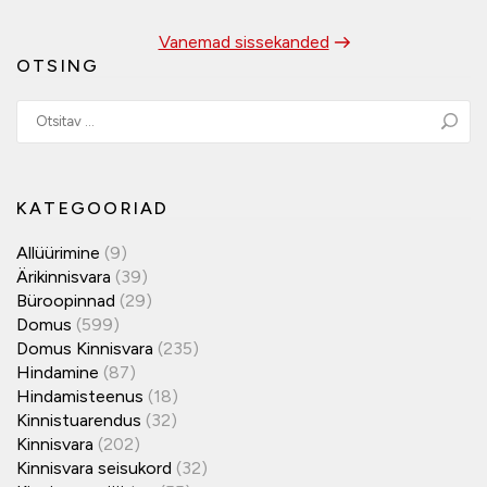
Vanemad sissekanded
OTSING
KATEGOORIAD
Allüürimine
(9)
Ärikinnisvara
(39)
Büroopinnad
(29)
Domus
(599)
Domus Kinnisvara
(235)
Hindamine
(87)
Hindamisteenus
(18)
Kinnistuarendus
(32)
Kinnisvara
(202)
Kinnisvara seisukord
(32)