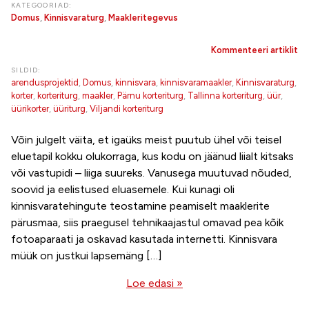
KATEGOORIAD:
Domus
,
Kinnisvaraturg
,
Maakleritegevus
Kommenteeri artiklit
SILDID:
arendusprojektid
,
Domus
,
kinnisvara
,
kinnisvaramaakler
,
Kinnisvaraturg
,
korter
,
korteriturg
,
maakler
,
Pärnu korteriturg
,
Tallinna korteriturg
,
üür
,
üürikorter
,
üüriturg
,
Viljandi korteriturg
Võin julgelt väita, et igaüks meist puutub ühel või teisel
eluetapil kokku olukorraga, kus kodu on jäänud liialt kitsaks
või vastupidi – liiga suureks. Vanusega muutuvad nõuded,
soovid ja eelistused eluasemele. Kui kunagi oli
kinnisvaratehingute teostamine peamiselt maaklerite
pärusmaa, siis praegusel tehnikaajastul omavad pea kõik
fotoaparaati ja oskavad kasutada internetti. Kinnisvara
müük on justkui lapsemäng […]
Loe edasi »