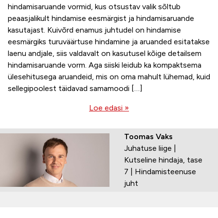
hindamisaruande vormid, kus otsustav valik sõltub
peaasjalikult hindamise eesmärgist ja hindamisaruande
kasutajast. Kuivõrd enamus juhtudel on hindamise
eesmärgiks turuväärtuse hindamine ja aruanded esitatakse
laenu andjale, siis valdavalt on kasutusel kõige detailsem
hindamisaruande vorm. Aga siiski leidub ka kompaktsema
ülesehitusega aruandeid, mis on oma mahult lühemad, kuid
sellegipoolest täidavad samamoodi […]
Loe edasi »
Toomas Vaks
Juhatuse liige |
Kutseline hindaja, tase
7 | Hindamisteenuse
juht