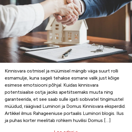
Kinnisvara ostmisel ja müümisel mängib väga suurt rolli
esmamulje, kuna sageli tehakse esmane valik just kõige
esimese emotsiooni põhjal. Kuidas kinnisvara
potentsiaalse ostja jaoks apetiitsemaks muuta ning
garanteerida, et see saab sulle igati sobivatel tingimustel
müüdud, räägivad Luminori ja Domus Kinnisvara eksperdid.
Artikkel ilmus Rahageeniuse portaalis Luminori blogis. Ilus
ja puhas korter meelitab rohkem huvilisi Domus […]