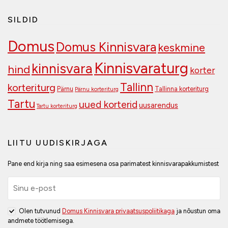
SILDID
Domus
Domus Kinnisvara
keskmine
Kinnisvaraturg
kinnisvara
hind
korter
Tallinn
korteriturg
Pärnu
Tallinna korteriturg
Pärnu korteriturg
Tartu
uued korterid
uusarendus
Tartu korteriturg
LIITU UUDISKIRJAGA
Pane end kirja ning saa esimesena osa parimatest kinnisvarapakkumistest
Olen tutvunud
Domus Kinnisvara privaatsuspoliitikaga
ja nõustun oma
andmete töötlemisega.