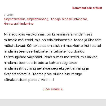
Kommenteeri artiklit
SILDID:
ekspertarvamus
,
eksperthinnang
,
Hindaja
,
hindamisstandard
,
kinnisvara hindamine
Nii nagu igas valdkonnas, on ka kinnisvara hindamises
mitmeid mõisteid, mis on erialainimestele teada ja üheselt
mõistetavad. Kõnekeeles on siiski nii maakleritel kui teistel
hindamisteenuse tarbijatel ja tellijatel juurdunud
teistsugused väljendid. Pean silmas mõisteid, mis käivad
hindamisteenuse toodete kohta: räägitakse
hindamisaktist ning aetakse segi eksperthinnang ja
ekspertarvamus. Teema pole oluline ainult õige
sõnakasutuse pärast, vaid […]
Loe edasi »