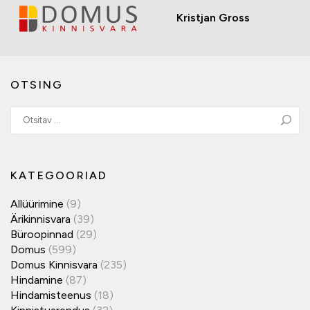
Kristjan Gross
OTSING
KATEGOORIAD
Allüürimine
(9)
Ärikinnisvara
(39)
Büroopinnad
(29)
Domus
(599)
Domus Kinnisvara
(235)
Hindamine
(87)
Hindamisteenus
(18)