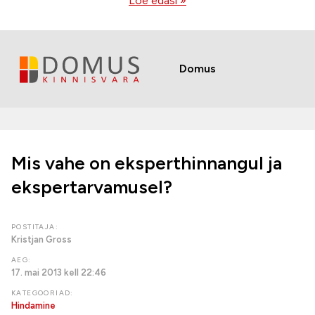
Loe edasi »
Domus
Mis vahe on eksperthinnangul ja
ekspertarvamusel?
POSTITAJA:
Kristjan Gross
AEG:
17. mai 2013 kell 22:46
KATEGOORIAD:
Hindamine