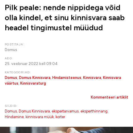
Pilk peale: nende nippidega võid
olla kindel, et sinu kinnisvara saab
headel tingimustel müüdud
POSTITAJA:
Domus
AEG:
25. veebruar 2022 kell 09:04
KATEGOORIAD:
Domus
,
Domus Kinnisvara
,
Hindamisteenus
,
Kinnisvara
,
Kinnisvara
väärtus
,
Kinnisvaraturg
Kommenteeri artiklit
SILDID:
Domus
,
Domus Kinnisvara
,
ekspertarvamus
,
eksperthinnang
,
Hindamine
,
kinnisvara müük
,
korter