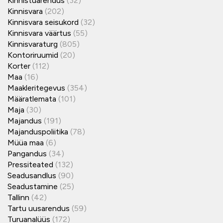
Kinnistuarendus
(32)
Kinnisvara
(202)
Kinnisvara seisukord
(32)
Kinnisvara väärtus
(55)
Kinnisvaraturg
(805)
Kontoriruumid
(20)
Korter
(112)
Maa
(16)
Maakleritegevus
(354)
Määratlemata
(101)
Maja
(30)
Majandus
(191)
Majanduspoliitika
(78)
Müüa maa
(6)
Pangandus
(34)
Pressiteated
(132)
Seadusandlus
(90)
Seadustamine
(25)
Tallinn
(42)
Tartu uusarendus
(59)
Turuanalüüs
(172)