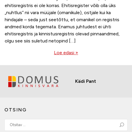
ehitisregistris ei ole korras. Ehitisregister võib olla üks
„nuhtlus“ nii vara müüjale (omanikule), ostjale kui ka
hindajale – seda just seetõttu, et omanikel on registris
andmed korda tegemata. Enamus juhtudest ei ühti
ehitisregistris ja kinnistusregistris olevad pinnaandmed,
olgu see siis suletud netopind […]
Loe edasi »
Kädi Pant
OTSING