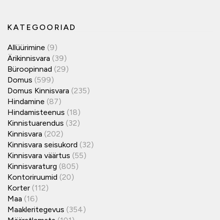
KATEGOORIAD
Allüürimine
(9)
Ärikinnisvara
(39)
Büroopinnad
(29)
Domus
(599)
Domus Kinnisvara
(235)
Hindamine
(87)
Hindamisteenus
(18)
Kinnistuarendus
(32)
Kinnisvara
(202)
Kinnisvara seisukord
(32)
Kinnisvara väärtus
(55)
Kinnisvaraturg
(805)
Kontoriruumid
(20)
Korter
(112)
Maa
(16)
Maakleritegevus
(354)