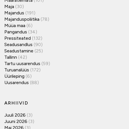
Määratlemata
(101)
Maja
(30)
Majandus
(191)
Majanduspoliitika
(78)
Müüa maa
(6)
Pangandus
(34)
Pressiteated
(132)
Seadusandlus
(90)
Seadustamine
(25)
Tallinn
(42)
Tartu uusarendus
(59)
Turuanalüüs
(172)
Üürileping
(6)
Uusarendus
(88)
ARHIIVID
Juuli 2026
(3)
Juuni 2026
(3)
Mai 2026
(3)